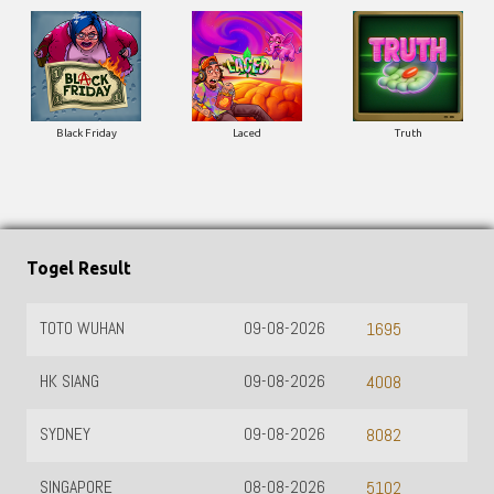
Black Friday
Laced
Truth
Togel Result
TOTO WUHAN
09-08-2026
1695
HK SIANG
09-08-2026
4008
SYDNEY
09-08-2026
8082
SINGAPORE
08-08-2026
5102