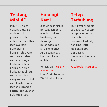
Tentang
Hubungi
Tetap
MIMI4D
Kami
Terhubung
MIMI4D adalah
Jika Anda memiliki
Ikuti kami di media
destinasi utama
pertanyaan atau
sosial untuk tetap
Anda untuk
membutuhkan
terupdate dengan
permainan slot
bantuan, tim
berita terbaru,
online terbaik. Kami
dukungan
promosi eksklusif,
menawarkan
pelanggan kami
dan tips untuk
pengalaman
siap membantu
memaksimalkan
bermain slot yang
Anda kapan saja.
pengalaman
seru, aman, dan
Hubungi kami
bermain slot online
menarik dengan
melalui:
Anda:
berbagai pilihan
Whatsapp:
+62 877-
Facebook
Instagram
X
permainan slot
8080-2369
berkualitas tinggi.
Live Chat: Tersedia
Bergabunglah
24/7 di situs kami
dengan kami untuk
menikmati bonus
menarik, promosi
harian, dan layanan
pelanggan 24/7.