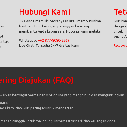
Hubungi Kami
Tet
Jika Anda memiliki pertanyaan atau membutuhkan
Ikuti ka
kan
bantuan, tim dukungan pelanggan kami siap
dengan b
n
membantu Anda kapan saja. Hubungi kami melalui:
untuk m
ot
online A
Whatsapp:
+62 877-8080-2369
 untuk
Live Chat: Tersedia 24/7 di situs kami
Facebo
n
ering Diajukan (FAQ)
warkan berbagai permainan slot online yang menghibur dan menguntungkan.
MI4D?
anda kami dan ikuti petunjuk untuk mendaftar.
manan canggih untuk melindungi informasi pribadi dan keuangan Anda.
a di MIMI4D?