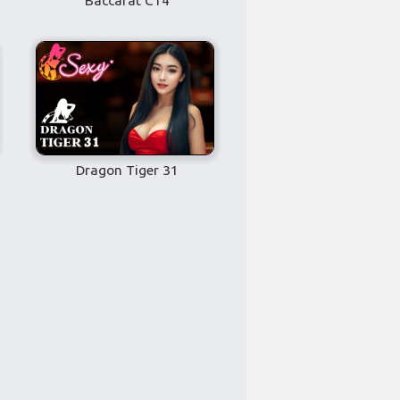
Baccarat C14
Dragon Tiger 31