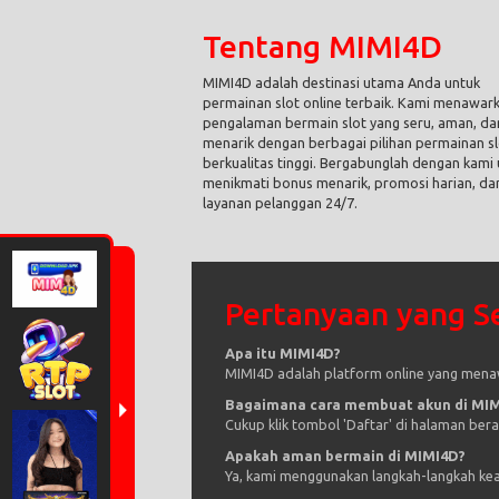
Tentang MIMI4D
MIMI4D adalah destinasi utama Anda untuk
permainan slot online terbaik. Kami menawar
pengalaman bermain slot yang seru, aman, da
menarik dengan berbagai pilihan permainan sl
berkualitas tinggi. Bergabunglah dengan kami
menikmati bonus menarik, promosi harian, da
layanan pelanggan 24/7.
Pertanyaan yang S
Apa itu MIMI4D?
MIMI4D adalah platform online yang mena
Bagaimana cara membuat akun di MI
Cukup klik tombol 'Daftar' di halaman ber
Apakah aman bermain di MIMI4D?
Ya, kami menggunakan langkah-langkah kea
Metode pembayaran apa yang diterim