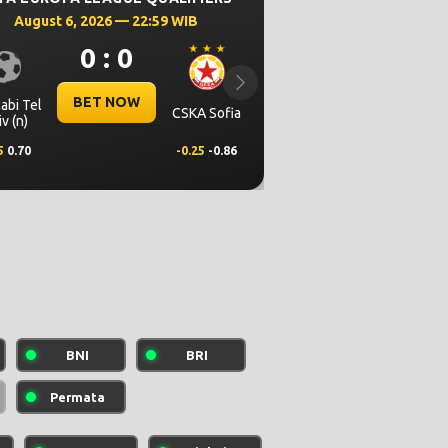
August 7, 2026 — 02:00 WIB
0 : 0
Next
BET NOW
Heart of
nfica
Midlothian
5
0.67
-2.25
-0.86
BNI
BRI
Permata
GOPAY
LinkAja