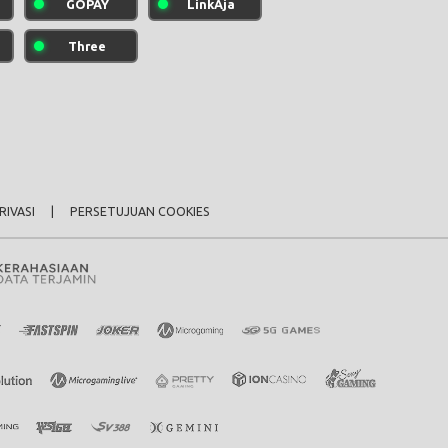
Three
RIVASI
|
PERSETUJUAN COOKIES