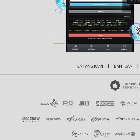
TENTANG KAMI
|
BANTUAN
|