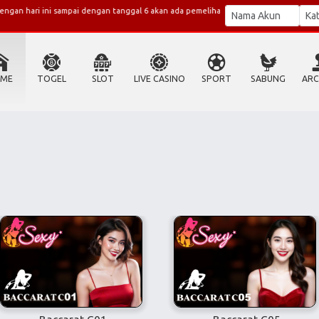
ari ini sampai dengan tanggal 6 akan ada pemeliharaan sistem ( Maintance ) untuk
ME
TOGEL
SLOT
LIVE CASINO
SPORT
SABUNG
ARC