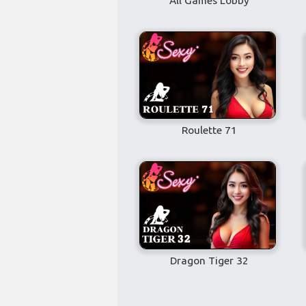
All Games Lobby
Roulette 71
Dragon Tiger 32