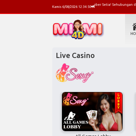
Salam JP, Member Setia! Sehubungan dengan h
Kamis 6/08/2026 12:34:51
HO
Live Casino